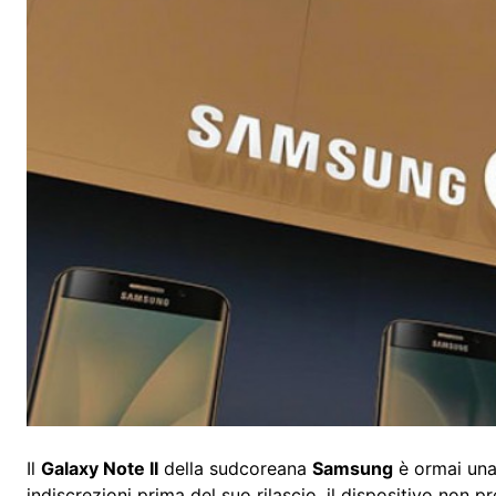
Il
Galaxy Note II
della sudcoreana
Samsung
è ormai un
indiscrezioni prima del suo rilascio, il dispositivo non