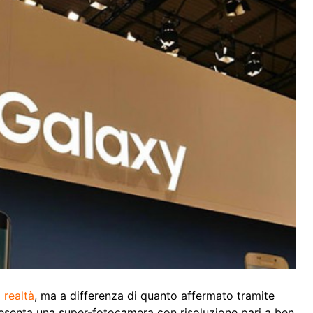
a
realtà
, ma a differenza di quanto affermato tramite
 presenta una super-fotocamera con risoluzione pari a ben