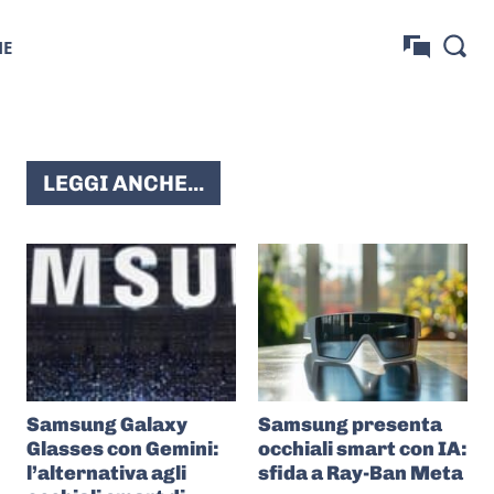
NE
LEGGI ANCHE...
Samsung Galaxy
Samsung presenta
Glasses con Gemini:
occhiali smart con IA:
l’alternativa agli
sfida a Ray-Ban Meta