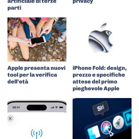
artificiale di terze
privacy
parti
Apple presenta nuovi
iPhone Fold: design,
tool per la verifica
prezzo e specifiche
dell’età
attese del primo
pieghevole Apple