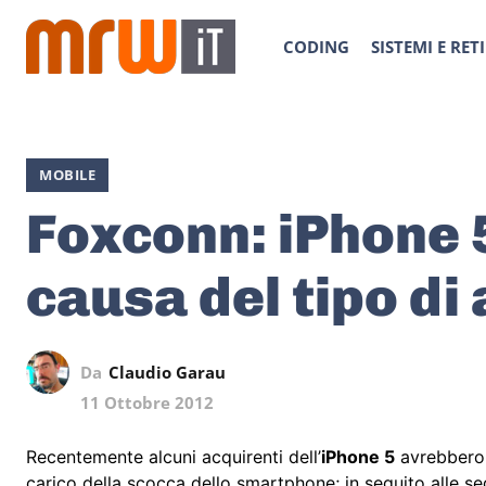
CODING
SISTEMI E RETI
MOBILE
Foxconn: iPhone 5
causa del tipo di 
Da
Claudio Garau
11 Ottobre 2012
Recentemente alcuni acquirenti dell’
iPhone 5
avrebbero 
carico della scocca dello smartphone; in seguito alle se