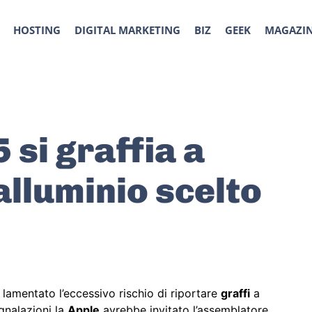
HOSTING
DIGITAL MARKETING
BIZ
GEEK
MAGAZI
 si graffia a
alluminio scelto
lamentato l’eccessivo rischio di riportare
graffi
a
gnalazioni la
Apple
avrebbe invitato l’assemblatore