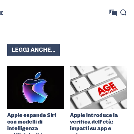
NE
LEGGI ANCHE...
Apple espande Siri
Apple introduce la
con modelli di
verifica dell’età:
intelligenza
impatti su app e