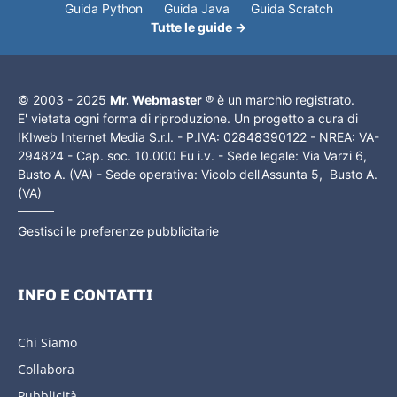
Guida Python
Guida Java
Guida Scratch
Tutte le guide →
© 2003 - 2025
Mr. Webmaster
® è un marchio registrato.
E' vietata ogni forma di riproduzione. Un progetto a cura di
IKIweb Internet Media S.r.l. - P.IVA: 02848390122 - NREA: VA-
294824 - Cap. soc. 10.000 Eu i.v. - Sede legale: Via Varzi 6,
Busto A. (VA) - Sede operativa: Vicolo dell'Assunta 5, Busto A.
(VA)
Gestisci le preferenze pubblicitarie
INFO E CONTATTI
Chi Siamo
Collabora
Pubblicità