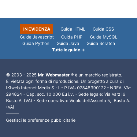
IN EVIDENZA
Guida HTML
Guida CSS
Guida Javascript
Guida PHP
Guida MySQL
Guida Python
Guida Java
Guida Scratch
Tutte le guide →
© 2003 - 2025
Mr. Webmaster
® è un marchio registrato.
E' vietata ogni forma di riproduzione. Un progetto a cura di
IKIweb Internet Media S.r.l. - P.IVA: 02848390122 - NREA: VA-
294824 - Cap. soc. 10.000 Eu i.v. - Sede legale: Via Varzi 6,
Busto A. (VA) - Sede operativa: Vicolo dell'Assunta 5, Busto A.
(VA)
Gestisci le preferenze pubblicitarie