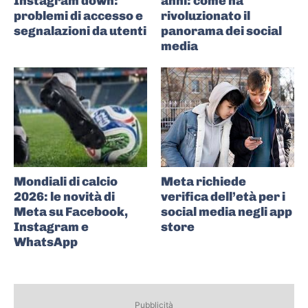
Instagram down:
anni: come ha
problemi di accesso e
rivoluzionato il
segnalazioni da utenti
panorama dei social
media
Mondiali di calcio
Meta richiede
2026: le novità di
verifica dell’età per i
Meta su Facebook,
social media negli app
Instagram e
store
WhatsApp
Pubblicità