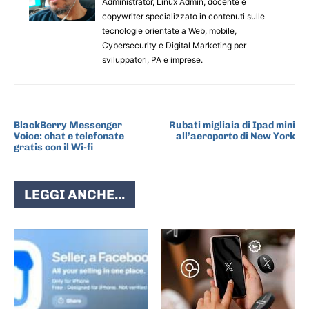
Administrator, Linux Admin, docente e
copywriter specializzato in contenuti sulle
tecnologie orientate a Web, mobile,
Cybersecurity e Digital Marketing per
sviluppatori, PA e imprese.
ARTICOLO PRECEDENTE
ARTICOLO SUCCESSIVO
BlackBerry Messenger
Rubati migliaia di Ipad mini
Voice: chat e telefonate
all’aeroporto di New York
gratis con il Wi-fi
LEGGI ANCHE...