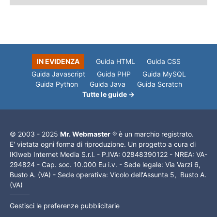
IN EVIDENZA
Guida HTML
Guida CSS
Guida Javascript
Guida PHP
Guida MySQL
Guida Python
Guida Java
Guida Scratch
Tutte le guide →
© 2003 - 2025
Mr. Webmaster
® è un marchio registrato.
E' vietata ogni forma di riproduzione. Un progetto a cura di
IKIweb Internet Media S.r.l. - P.IVA: 02848390122 - NREA: VA-
294824 - Cap. soc. 10.000 Eu i.v. - Sede legale: Via Varzi 6,
Busto A. (VA) - Sede operativa: Vicolo dell'Assunta 5, Busto A.
(VA)
Gestisci le preferenze pubblicitarie