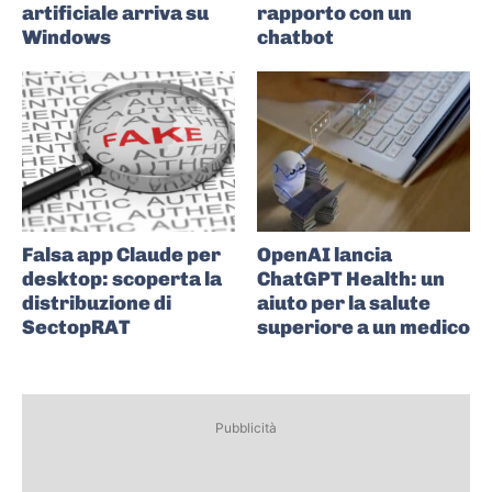
artificiale arriva su
rapporto con un
Windows
chatbot
Falsa app Claude per
OpenAI lancia
desktop: scoperta la
ChatGPT Health: un
distribuzione di
aiuto per la salute
SectopRAT
superiore a un medico
Pubblicità