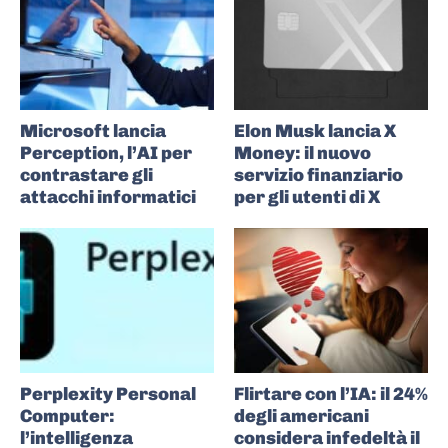
Microsoft lancia
Elon Musk lancia X
Perception, l’AI per
Money: il nuovo
contrastare gli
servizio finanziario
attacchi informatici
per gli utenti di X
Perplexity Personal
Flirtare con l’IA: il 24%
Computer:
degli americani
l’intelligenza
considera infedeltà il