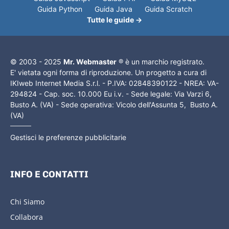
Guida Python
Guida Java
Guida Scratch
Tutte le guide →
© 2003 - 2025
Mr. Webmaster
® è un marchio registrato.
E' vietata ogni forma di riproduzione. Un progetto a cura di
IKIweb Internet Media S.r.l. - P.IVA: 02848390122 - NREA: VA-
294824 - Cap. soc. 10.000 Eu i.v. - Sede legale: Via Varzi 6,
Busto A. (VA) - Sede operativa: Vicolo dell'Assunta 5, Busto A.
(VA)
Gestisci le preferenze pubblicitarie
INFO E CONTATTI
Chi Siamo
Collabora