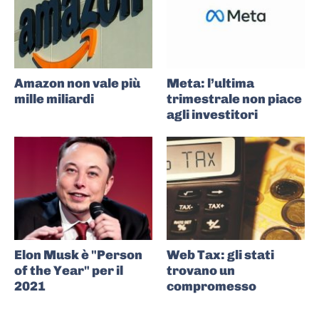
Amazon non vale più
Meta: l’ultima
mille miliardi
trimestrale non piace
agli investitori
Elon Musk è "Person
Web Tax: gli stati
of the Year" per il
trovano un
2021
compromesso