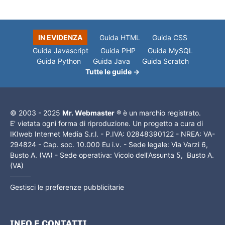
IN EVIDENZA
Guida HTML
Guida CSS
Guida Javascript
Guida PHP
Guida MySQL
Guida Python
Guida Java
Guida Scratch
Tutte le guide →
© 2003 - 2025
Mr. Webmaster
® è un marchio registrato.
E' vietata ogni forma di riproduzione. Un progetto a cura di
IKIweb Internet Media S.r.l. - P.IVA: 02848390122 - NREA: VA-
294824 - Cap. soc. 10.000 Eu i.v. - Sede legale: Via Varzi 6,
Busto A. (VA) - Sede operativa: Vicolo dell'Assunta 5, Busto A.
(VA)
Gestisci le preferenze pubblicitarie
INFO E CONTATTI