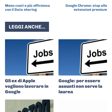
ARTICOLO PRECEDENTE
ARTICOLO SUCCESSIVO
Meno costi e più efficienza
Google Chrome: stop alle
con il Data sharing
estensioni premium
LEGGI ANCHE...
Gli ex di Apple
Google: per essere
vogliono lavorare in
assunti non serve la
Google
laurea