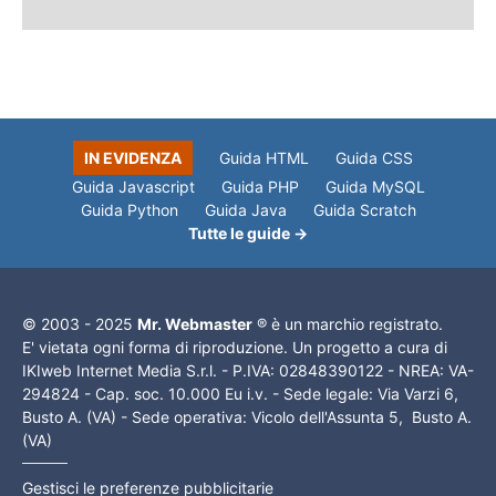
IN EVIDENZA
Guida HTML
Guida CSS
Guida Javascript
Guida PHP
Guida MySQL
Guida Python
Guida Java
Guida Scratch
Tutte le guide →
© 2003 - 2025
Mr. Webmaster
® è un marchio registrato.
E' vietata ogni forma di riproduzione. Un progetto a cura di
IKIweb Internet Media S.r.l. - P.IVA: 02848390122 - NREA: VA-
294824 - Cap. soc. 10.000 Eu i.v. - Sede legale: Via Varzi 6,
Busto A. (VA) - Sede operativa: Vicolo dell'Assunta 5, Busto A.
(VA)
Gestisci le preferenze pubblicitarie