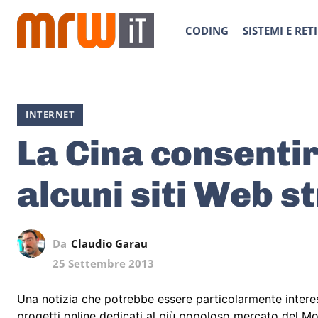
CODING
SISTEMI E RETI
INTERNET
La Cina consentir
alcuni siti Web s
Da
Claudio Garau
25 Settembre 2013
Una notizia che potrebbe essere particolarmente interes
progetti online dedicati al più popoloso mercato del Mo