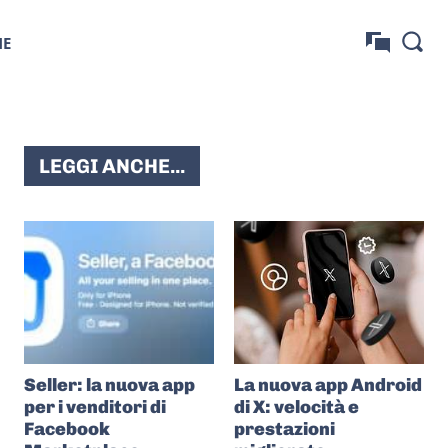
NE
LEGGI ANCHE...
Seller: la nuova app
La nuova app Android
per i venditori di
di X: velocità e
Facebook
prestazioni