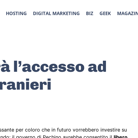
HOSTING
DIGITAL MARKETING
BIZ
GEEK
MAGAZI
à l’accesso ad
tranieri
sante per coloro che in futuro vorrebbero investire su
ndo: il governo di Pechino avrebbe consentito il
libero