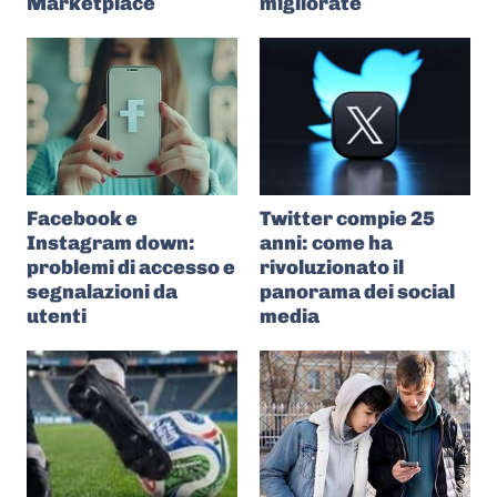
Marketplace
migliorate
Facebook e
Twitter compie 25
Instagram down:
anni: come ha
problemi di accesso e
rivoluzionato il
segnalazioni da
panorama dei social
utenti
media