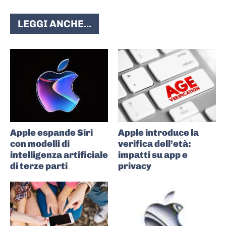
LEGGI ANCHE...
Apple espande Siri
Apple introduce la
con modelli di
verifica dell’età:
intelligenza artificiale
impatti su app e
di terze parti
privacy