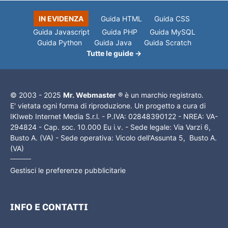
IN EVIDENZA
Guida HTML
Guida CSS
Guida Javascript
Guida PHP
Guida MySQL
Guida Python
Guida Java
Guida Scratch
Tutte le guide →
© 2003 - 2025
Mr. Webmaster
® è un marchio registrato.
E' vietata ogni forma di riproduzione. Un progetto a cura di
IKIweb Internet Media S.r.l. - P.IVA: 02848390122 - NREA: VA-
294824 - Cap. soc. 10.000 Eu i.v. - Sede legale: Via Varzi 6,
Busto A. (VA) - Sede operativa: Vicolo dell'Assunta 5, Busto A.
(VA)
Gestisci le preferenze pubblicitarie
INFO E CONTATTI