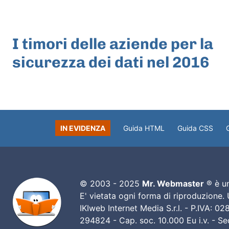
ARTICOLO PRECEDENTE
I timori delle aziende per la
sicurezza dei dati nel 2016
IN EVIDENZA
Guida HTML
Guida CSS
© 2003 - 2025
Mr. Webmaster
® è un
E' vietata ogni forma di riproduzione.
IKIweb Internet Media S.r.l. - P.IVA: 
294824 - Cap. soc. 10.000 Eu i.v. - Sed