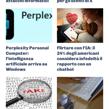
attacchi informatici
per gli utenti di X
Perplexity Personal
Flirtare con l’IA: il
Computer:
24% degli americani
l’intelligenza
considera infedeltà il
artificiale arriva su
rapporto con un
Windows
chatbot