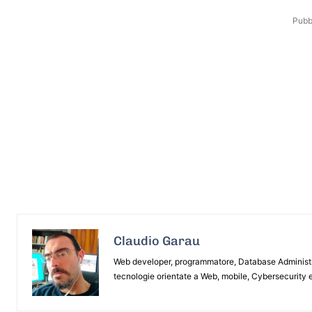
Pubbl
Claudio Garau
Web developer, programmatore, Database Administrat
tecnologie orientate a Web, mobile, Cybersecurity e