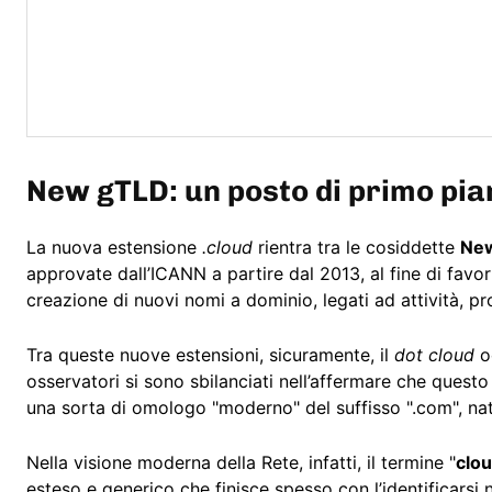
New gTLD: un posto di primo pian
La nuova estensione
.cloud
rientra tra le cosiddette
Ne
approvate dall’ICANN a partire dal 2013, al fine di favor
creazione di nuovi nomi a dominio, legati ad attività, pro
Tra queste nuove estensioni, sicuramente, il
dot cloud
oc
osservatori si sono sbilanciati nell’affermare che ques
una sorta di omologo "moderno" del suffisso ".com", nato 
Nella visione moderna della Rete, infatti, il termine "
clo
esteso e generico che finisce spesso con l’identificarsi 