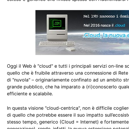
Oggi il Web è "cloud" e tutti i principali servizi on-line
quello che è fruibile attraverso una connessione di Ret
di "nuvola" – originariamente confinato ad un ambito st
grande pubblico, che ha imparato a (ri)conoscerlo qual
efficiente e scalabile.
In questa visione "cloud-centrica", non è difficile coglie
di quello che potrebbe essere il suo impatto sull’ecosist
stesso tempo, generico (Cloud = Internet) e fortemente
generazione), rende, infatti, la nuova estensione potenz