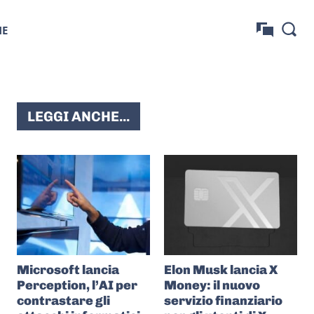
NE
LEGGI ANCHE...
Microsoft lancia
Elon Musk lancia X
Perception, l’AI per
Money: il nuovo
contrastare gli
servizio finanziario