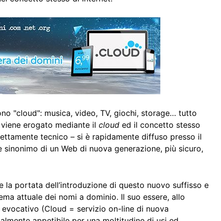
 sono "cloud": musica, video, TV, giochi, storage… tutto
e viene erogato mediante il
cloud
ed il concetto stesso
rettamente tecnico – si è rapidamente diffuso presso il
e sinonimo di un Web di nuova generazione, più sicuro,
re la portata dell’introduzione di questo nuovo suffisso e
ema attuale dei nomi a dominio. Il suo essere, allo
 evocativo (Cloud = servizio on-line di nuova
ialmente appetibile per una moltitudine di usi ed