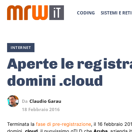
CODING
SISTEMI E RETI
INTERNET
Aperte le registr
domini .cloud
Da
Claudio Garau
18 Febbraio 2016
Terminata la
fase di pre-registrazione
, il 16 febbraio 20
domini
.cloud
, il nuovissimo gTLD che
Aruba
, azienda i