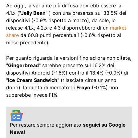
Ad oggi, la variante più diffusa dovrebb essere la
4.1.x ("
Jelly Bean
" ) con una presenza sul 33.5% dei
dispositivi (-0.9% rispetto a marzo), da sole, le
release 4.1.x, 4.2.x e 4.3 disporrebbero di un
market
share
da 60.8 punti percentuali (-0.6% rispetto al
mese precedente).
Per quanto riguarda le versioni fino ad ora non citate,
"
Gingerbread
" sarebbe presente sul 16.2% dei
dispositivi Android (-1.6%) contro il 13.4% (-0.9%) di
"
Ice Cream Sandwich
" (rilasciata circa un anno
dopo); la quota di mercato di
Froyo
(-0.1%) non
superebbe invece l’1%.
Per restare sempre aggiornato
seguici su Google
News
!