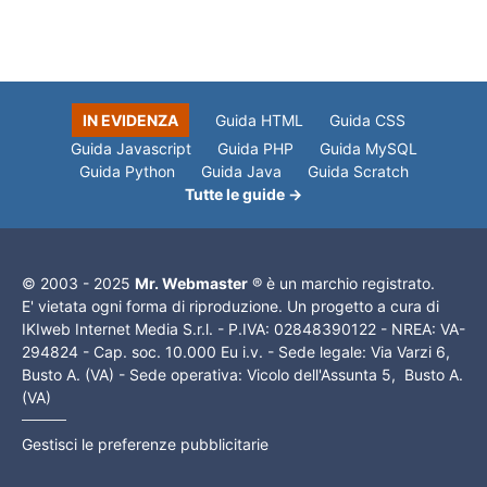
IN EVIDENZA
Guida HTML
Guida CSS
Guida Javascript
Guida PHP
Guida MySQL
Guida Python
Guida Java
Guida Scratch
Tutte le guide →
© 2003 - 2025
Mr. Webmaster
® è un marchio registrato.
E' vietata ogni forma di riproduzione. Un progetto a cura di
IKIweb Internet Media S.r.l. - P.IVA: 02848390122 - NREA: VA-
294824 - Cap. soc. 10.000 Eu i.v. - Sede legale: Via Varzi 6,
Busto A. (VA) - Sede operativa: Vicolo dell'Assunta 5, Busto A.
(VA)
Gestisci le preferenze pubblicitarie