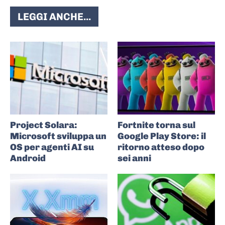
LEGGI ANCHE...
Project Solara:
Fortnite torna sul
Microsoft sviluppa un
Google Play Store: il
OS per agenti AI su
ritorno atteso dopo
Android
sei anni