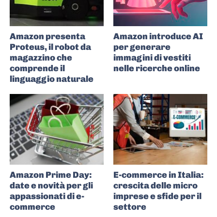
Amazon presenta
Amazon introduce AI
Proteus, il robot da
per generare
magazzino che
immagini di vestiti
comprende il
nelle ricerche online
linguaggio naturale
Amazon Prime Day:
E-commerce in Italia:
date e novità per gli
crescita delle micro
appassionati di e-
imprese e sfide per il
commerce
settore