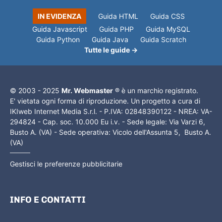
IN EVIDENZA
Guida HTML
Guida CSS
Guida Javascript
Guida PHP
Guida MySQL
Guida Python
Guida Java
Guida Scratch
Tutte le guide →
© 2003 - 2025
Mr. Webmaster
® è un marchio registrato.
E' vietata ogni forma di riproduzione. Un progetto a cura di
IKIweb Internet Media S.r.l. - P.IVA: 02848390122 - NREA: VA-
294824 - Cap. soc. 10.000 Eu i.v. - Sede legale: Via Varzi 6,
Busto A. (VA) - Sede operativa: Vicolo dell'Assunta 5, Busto A.
(VA)
Gestisci le preferenze pubblicitarie
INFO E CONTATTI