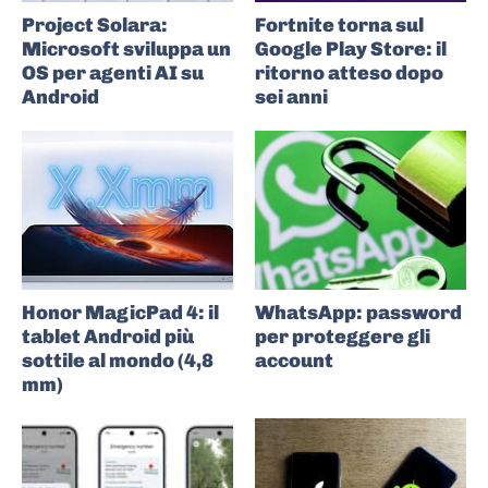
Project Solara:
Fortnite torna sul
Microsoft sviluppa un
Google Play Store: il
OS per agenti AI su
ritorno atteso dopo
Android
sei anni
Honor MagicPad 4: il
WhatsApp: password
tablet Android più
per proteggere gli
sottile al mondo (4,8
account
mm)