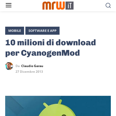
MOBILE
SOFTWARE E APP
10 milioni di download
per CyanogenMod
Da
Claudio Garau
27 Dicembre 2013