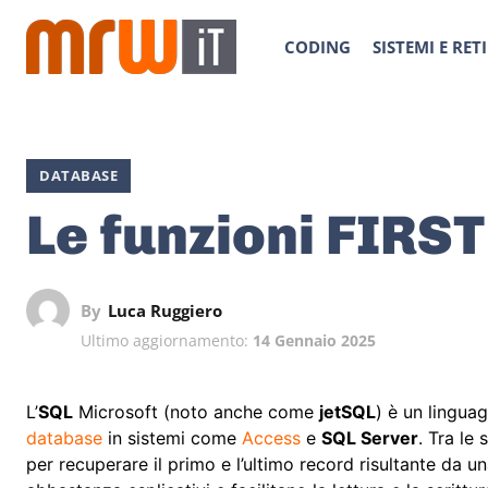
CODING
SISTEMI E RETI
DATABASE
Le funzioni FIRST
By
Luca Ruggiero
Ultimo aggiornamento:
14 Gennaio 2025
L’
SQL
Microsoft (noto anche come
jetSQL
) è un lingua
database
in sistemi come
Access
e
SQL Server
. Tra le
per recuperare il primo e l’ultimo record risultante da u