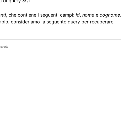
ra di query SQL.
nti
, che contiene i seguenti campi:
id
,
nome
e
cognome
.
mpio, consideriamo la seguente query per recuperare
icità