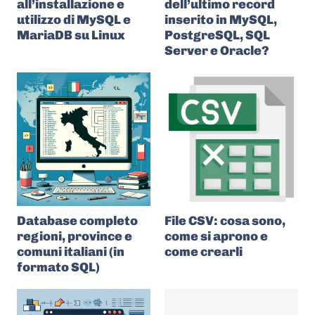
all’installazione e
dell’ultimo record
utilizzo di MySQL e
inserito in MySQL,
MariaDB su Linux
PostgreSQL, SQL
Server e Oracle?
Database completo
File CSV: cosa sono,
regioni, province e
come si aprono e
comuni italiani (in
come crearli
formato SQL)