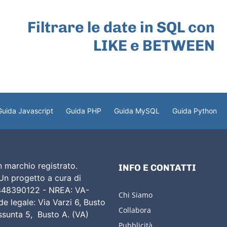
ARTICOLO SUCCESSIVO
Filtrare le date in SQL con
LIKE e BETWEEN
Guida Javascript
Guida PHP
Guida MySQL
Guida Python
 marchio registrato.
INFO E CONTATTI
 Un progetto a cura di
02848390122 - NREA: VA-
Chi Siamo
e legale: Via Varzi 6, Busto
Collabora
Assunta 5, Busto A. (VA)
Pubblicità