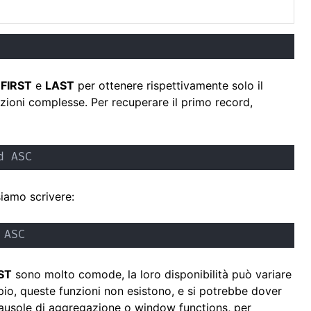
i
FIRST
e
LAST
per ottenere rispettivamente solo il
azioni complesse. Per recuperare il primo record,
d ASC
iamo scrivere:
 ASC
ST
sono molto comode, la loro disponibilità può variare
io, queste funzioni non esistono, e si potrebbe dover
clausole di aggregazione o window functions, per