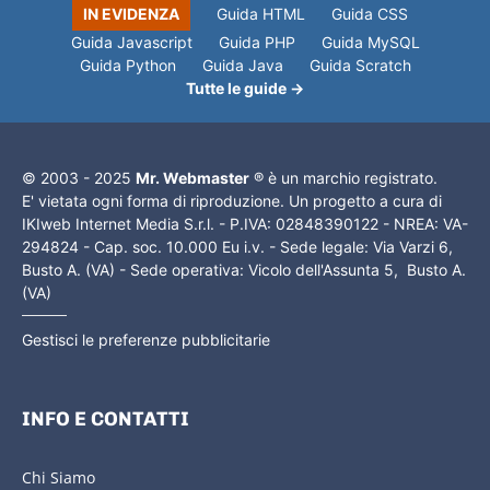
IN EVIDENZA
Guida HTML
Guida CSS
Guida Javascript
Guida PHP
Guida MySQL
Guida Python
Guida Java
Guida Scratch
Tutte le guide →
© 2003 - 2025
Mr. Webmaster
® è un marchio registrato.
E' vietata ogni forma di riproduzione. Un progetto a cura di
IKIweb Internet Media S.r.l. - P.IVA: 02848390122 - NREA: VA-
294824 - Cap. soc. 10.000 Eu i.v. - Sede legale: Via Varzi 6,
Busto A. (VA) - Sede operativa: Vicolo dell'Assunta 5, Busto A.
(VA)
Gestisci le preferenze pubblicitarie
INFO E CONTATTI
Chi Siamo