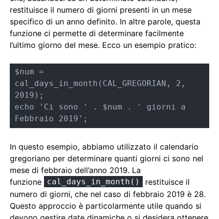
restituisce il numero di giorni presenti in un mese
specifico di un anno definito. In altre parole, questa
funzione ci permette di determinare facilmente
l’ultimo giorno del mese. Ecco un esempio pratico:
$num = 
cal_days_in_month(CAL_GREGORIAN, 2, 
2019);

echo 'Ci sono ' . $num . ' giorni a 
Febbraio 2019';
In questo esempio, abbiamo utilizzato il calendario
gregoriano per determinare quanti giorni ci sono nel
mese di febbraio dell’anno 2019. La
funzione
cal_days_in_month()
restituisce il
numero di giorni, che nel caso di febbraio 2019 è 28.
Questo approccio è particolarmente utile quando si
devono gestire date dinamiche o si desidera ottenere