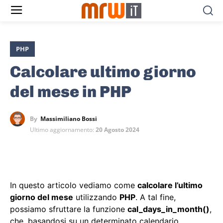
PHP
Calcolare ultimo giorno
del mese in PHP
By
Massimiliano Bossi
Ultimo aggiornamento:
20 Agosto 2024
In questo articolo vediamo come
calcolare l’ultimo
giorno del mese
utilizzando
PHP
. A tal fine,
possiamo sfruttare la funzione
cal_days_in_month()
,
che, basandosi su un determinato calendario,